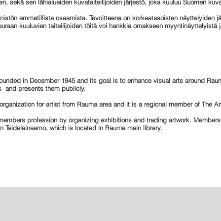
n, sekä sen lähialueiden kuvataiteilijoiden järjestö, joka kuuluu Suomen kuvata
enistön ammatillista osaamista. Tavoitteena on korkeatasoisten näyttelyiden 
seuraan kuuluvien taiteilijoiden töitä voi hankkia omakseen myyntinäyttelyistä
founded in December 1945 and its goal is to enhance visual arts around Raum
lds and presents them publicly.
organization for artist from Rauma area and it is a regional member of The Art
 members profession by organizing exhibitions and trading artwork. Members
an Taidelainaamo, which is located in Rauma main library.