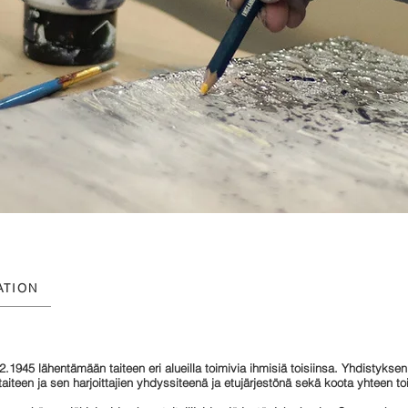
ATION
12.1945 lähentämään taiteen eri alueilla toimivia ihmisiä toisiinsa. Yhdistykse
teen ja sen harjoittajien yhdyssiteenä ja etujärjestönä sekä koota yhteen toimi