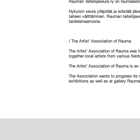
Rauman Taiteilijaseura ry on raumalaiste
Nykyisin seura ylläpitää ja edistää jäs
taiteen välittäminen. Rauman taiteilija
taidelainaamosta.
/
The Artist' Association of Rauma
The Artist’ Association of Rauma was 
together local artists from various fie
The Artist’ Association of Rauma is an 
The Association wants to progress its
exhibitions as well as at gallery Raum