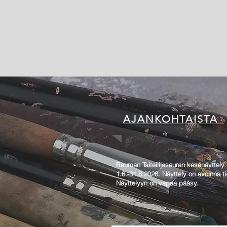
AJANKOHTAISTA
Rauman Taiteilijaseuran kesänäyttely
1.6.-31.8.2026. Näyttely on avoinna ti
Näyttelyyn on vapaa pääsy.