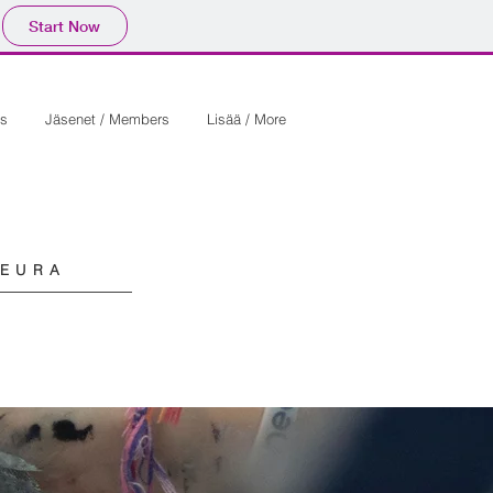
Start Now
ns
Jäsenet / Members
Lisää / More
SEURA