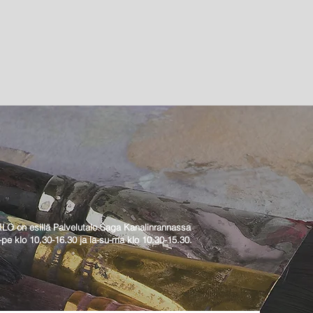
 ILO on esillä Palvelutalo Saga Kanalinrannassa
-pe klo 10.30-16.30 ja la-su-ma klo 10.30-15.30.