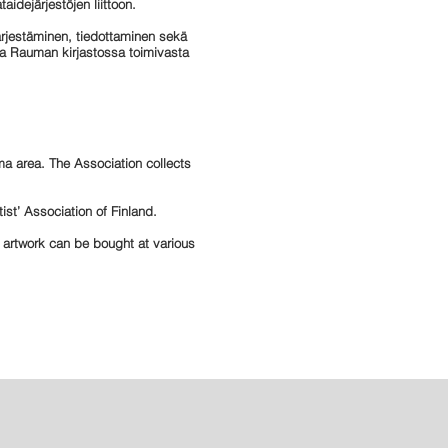
idejärjestöjen liittoon.
järjestäminen, tiedottaminen sekä
 ja Rauman kirjastossa toimivasta
a area. The Association collects
ist’ Association of Finland.
 artwork can be bought at various